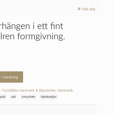
Visa alla
hängen i ett fint
lren formgivning.
l i varukorg
r:
Fyndlåda Hantverk & Bijouterier
,
Hantverk
,
guld
set
smycken
halskedjor