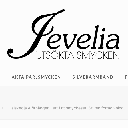
M
ÄKTA PÄRLSMYCKEN
SILVERARMBAND
Halskedja & örhängen i ett fint smyckeset. Stilren formgivning.