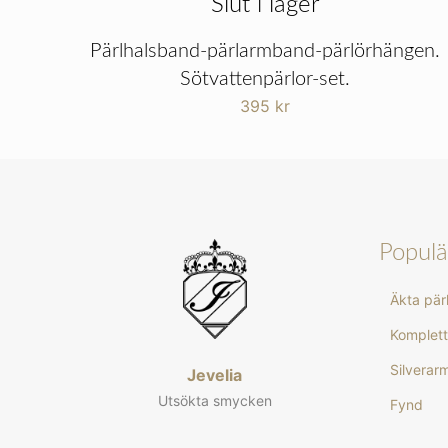
Slut i lager
Pärlhalsband-pärlarmband-pärlörhängen.
Sötvattenpärlor-set.
395
kr
Populä
Äkta pä
Komplett
Silvera
Jevelia
Utsökta smycken
Fynd