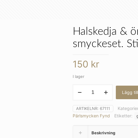
Halskedja & ör
smyckeset. Sti
150
kr
I lager
Halskedja
Lägg til
&
örhängen
i
Kategorie
ARTIKELNR:
67111
ett
Pärlsmycken Fynd
Etiketter:
fint
smyckeset.
Stilren
Beskrivning