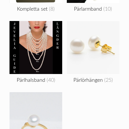
Kompletta set
(8)
Pärlarmband
(10)
Pärlhalsband
(40)
Pärlörhängen
(25)