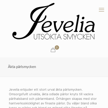
0
Äkta pärlsmycken
Jevelia erbjuder ett stort urval äkta pärlsmycken.
Omsorgsfullt utvalda, äkta odlade pärlor knyts till vackra
pärlhalsband och pärlarmband. Örhängen skapas med stor
hantverksskicklighet av finaste pärlor. Du väljer bland olika
typer av pärlor och bland en mängd olika längder på