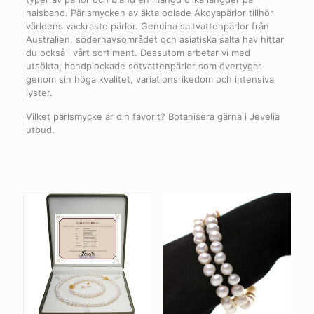
halsband. Pärlsmycken av äkta odlade Akoyapärlor tillhör
världens vackraste pärlor. Genuina saltvattenpärlor från
Australien, söderhavsområdet och asiatiska salta hav hittar
du också i vårt sortiment. Dessutom arbetar vi med
utsökta, handplockade sötvattenpärlor som övertygar
genom sin höga kvalitet, variationsrikedom och intensiva
lyster.
Vilket pärlsmycke är din favorit? Botanisera gärna i Jevelia
utbud.