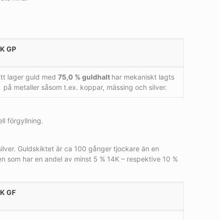
8K GP
tt lager guld med
75,0 % guldhalt
har mekaniskt lagts
på metaller såsom t.ex. koppar, mässing och silver.
l förgyllning.
ilver. Guldskiktet är ca 100 gånger tjockare än en
cken som har en andel av minst 5 % 14K – respektive 10 %
K GF