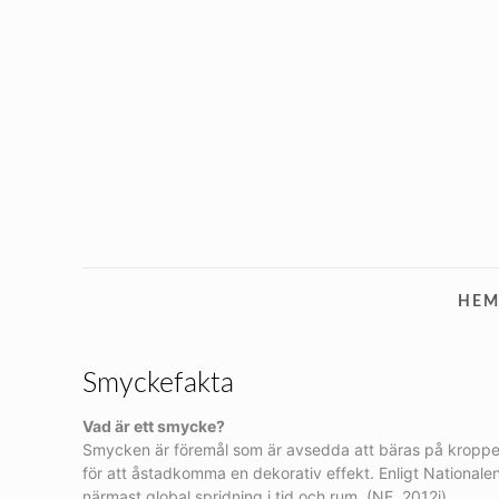
HE
Smyckefakta
Vad är ett smycke?
Smycken är föremål som är avsedda att bäras på kroppen. De
för att åstadkomma en dekorativ effekt. Enligt Nationa
närmast global spridning i tid och rum. (NE, 2012j)