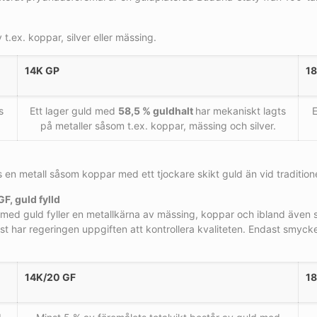
.ex. koppar, silver eller mässing.
14K GP
1
s
Ett lager guld med
58,5 % guldhalt
har mekaniskt lagts
E
på metaller såsom t.ex. koppar, mässing och silver.
n metall såsom koppar med ett tjockare skikt guld än vid traditionel
 GF, guld fylld
 med guld fyller en metallkärna av mässing, koppar och ibland även s
gast har regeringen uppgiften att kontrollera kvaliteten. Endast smy
14K/20 GF
18