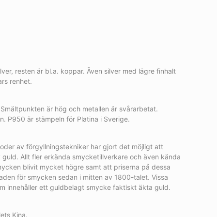
lver, resten är bl.a. koppar. Även silver med lägre finhalt
ars renhet.
t. Smältpunkten är hög och metallen är svårarbetat.
. P950 är stämpeln för Platina i Sverige.
r av förgyllningstekniker har gjort det möjligt att
 guld. Allt fler erkända smycketillverkare och även kända
mycken blivit mycket högre samt att priserna på dessa
aden för smycken sedan i mitten av 1800-talet. Vissa
 innehåller ett guldbelagt smycke faktiskt äkta guld.
ets Kina.