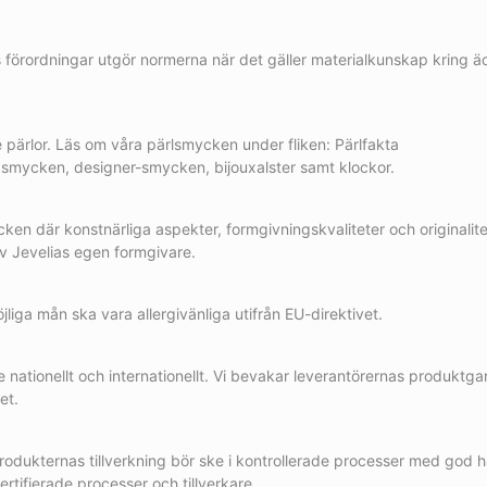
ordningar utgör normerna när det gäller materialkunskap kring äde
pärlor. Läs om våra pärlsmycken under fliken: Pärlfakta
al smycken, designer-smycken, bijouxalster samt klockor.
ken där konstnärliga aspekter, formgivningskvaliteter och originalite
av Jevelias egen formgivare.
liga mån ska vara allergivänliga utifrån EU-direktivet.
 nationellt och internationellt. Vi bevakar leverantörernas produktgar
et.
rodukternas tillverkning bör ske i kontrollerade processer med god häns
tifierade processer och tillverkare.