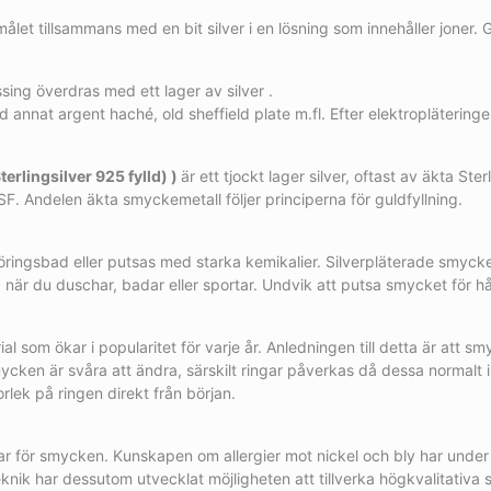
ålet tillsammans med en bit silver i en lösning som innehåller joner. 
sing överdras med ett lager av silver .
 annat argent haché, old sheffield plate m.fl. Efter elektroplätering
terlingsilver 925 fylld) )
är ett tjockt lager silver, oftast av äkta S
SF. Andelen äkta smyckemetall följer principerna för guldfyllning.
öringsbad eller putsas med starka kemikalier. Silverpläterade smycke
är du duschar, badar eller sportar. Undvik att putsa smycket för hå
al som ökar i popularitet för varje år. Anledningen till detta är att s
mycken är svåra att ändra, särskilt ringar påverkas då dessa normalt 
torlek på ringen direkt från början.
r för smycken. Kunskapen om allergier mot nickel och bly har under d
n teknik har dessutom utvecklat möjligheten att tillverka högkvalitat