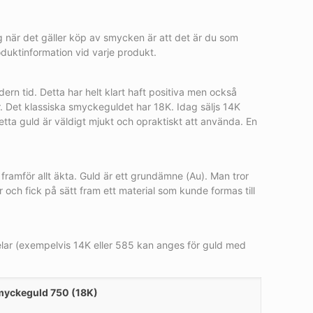
ning när det gäller köp av smycken är att det är du som
oduktinformation vid varje produkt.
ern tid. Detta har helt klart haft positiva men också
. Det klassiska smyckeguldet har 18K. Idag säljs 14K
tta guld är väldigt mjukt och opraktiskt att använda. En
 framför allt äkta. Guld är ett grundämne (Au). Man tror
och fick på sätt fram ett material som kunde formas till
elar (exempelvis 14K eller 585 kan anges för guld med
yckeguld 750 (18K)