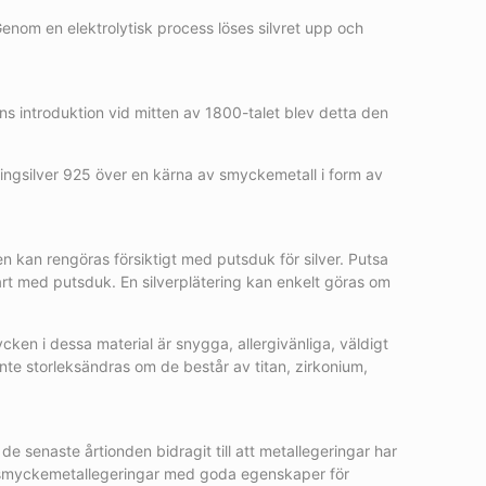
Genom en elektrolytisk process löses silvret upp och
ens introduktion vid mitten av 1800-talet blev detta den
terlingsilver 925 över en kärna av smyckemetall i form av
n kan rengöras försiktigt med putsduk för silver. Putsa
rt med putsduk. En silverplätering kan enkelt göras om
mycken i dessa material är snygga, allergivänliga, väldigt
inte storleksändras om de består av titan, zirkonium,
e senaste årtionden bidragit till att metallegeringar har
iva smyckemetallegeringar med goda egenskaper för