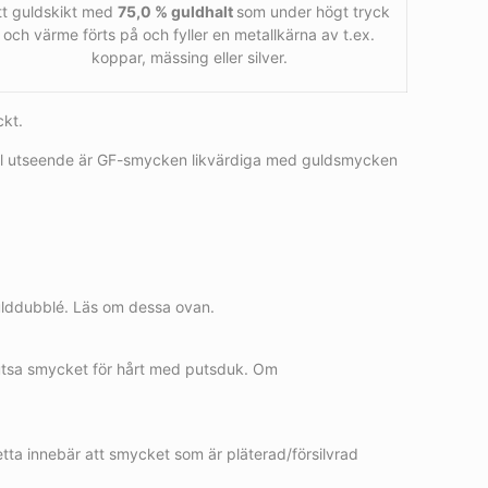
tt guldskikt med
75,0 % guldhalt
som under högt tryck
och värme förts på och fyller en metallkärna av t.ex.
koppar, mässing eller silver.
ckt.
 till utseende är GF-smycken likvärdiga med guldsmycken
 gulddubblé. Läs om dessa ovan.
 putsa smycket för hårt med putsduk. Om
etta innebär att smycket som är pläterad/försilvrad