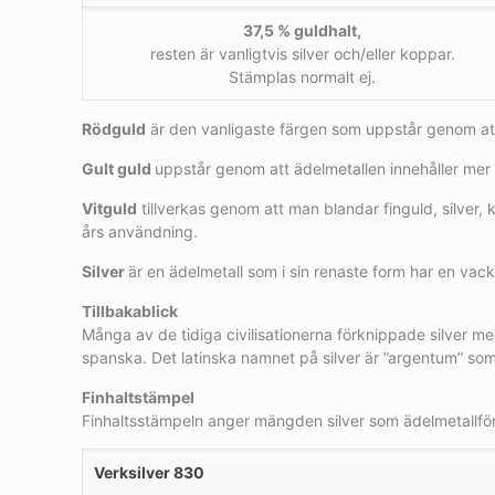
37,5 % guldhalt,
resten är vanligtvis silver och/eller koppar.
Stämplas normalt ej.
Rödguld
är den vanligaste färgen som uppstår genom att
Gult guld
uppstår genom att ädelmetallen innehåller mer 
Vitguld
tillverkas genom att man blandar finguld, silver,
års användning.
Silver
är en ädelmetall som i sin renaste form har en vack
Tillbakablick
Många av de tidiga civilisationerna förknippade silver m
spanska. Det latinska namnet på silver är ”argentum” so
Finhaltstämpel
Finhaltsstämpeln anger mängden silver som ädelmetallför
Verksilver 830