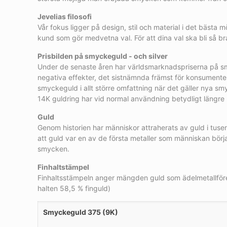
Jevelias filosofi
Vår fokus ligger på design, stil och material i det bästa m
kund som gör medvetna val. För att dina val ska bli så br
Prisbilden på smyckeguld - och silver
Under de senaste åren har världsmarknadspriserna på smycke
negativa effekter, det sistnämnda främst för konsumenter
smyckeguld i allt större omfattning när det gäller nya s
14K guldring har vid normal användning betydligt längre h
Guld
Genom historien har människor attraherats av guld i tusen
att guld var en av de första metaller som människan börj
smycken.
Finhaltstämpel
Finhaltsstämpeln anger mängden guld som ädelmetallförem
halten 58,5 % finguld)
Smyckeguld 375 (9K)