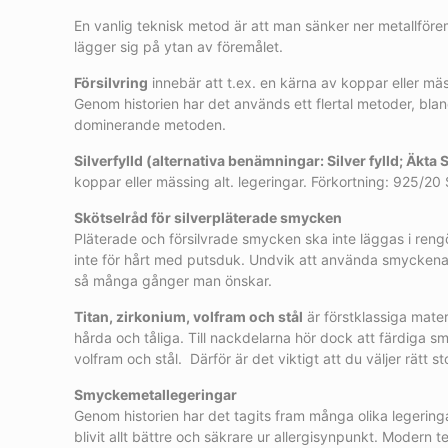
En vanlig teknisk metod är att man sänker ner metallförem
lägger sig på ytan av föremålet.
Försilvring
innebär att t.ex. en kärna av koppar eller mäs
Genom historien har det används ett flertal metoder, bland
dominerande metoden.
Silverfylld (alternativa benämningar: Silver fylld; Äkta S
koppar eller mässing alt. legeringar. Förkortning: 925/20 
Skötselråd för silverpläterade smycken
Pläterade och försilvrade smycken ska inte läggas i reng
inte för hårt med putsduk. Undvik att använda smyckena n
så många gånger man önskar.
Titan, zirkonium, volfram och stål
är förstklassiga materi
hårda och tåliga. Till nackdelarna hör dock att färdiga s
volfram och stål. Därför är det viktigt att du väljer rätt s
Smyckemetallegeringar
Genom historien har det tagits fram många olika legeringa
blivit allt bättre och säkrare ur allergisynpunkt. Moder