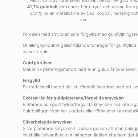
Minst 10 % av föremålets totalvikt består av guld me
41,7% guldhalt
som under högt tryck och värme förts 
och fyller en metallkärna av t.ex. koppar, mässing oc
silver.
Fördelen med smycken som förgyllts med guldfyllningstekni
Ur allergisynpunkt gäller följande tumregel för guldfyl
av solitt guld.
Guld på silver
Mekanisk pläteringsmetod med tunn guldplåt över silver. 
Förgylld
En traditionell metod där ett föremål överdras med ett la
Skötselråd för guldpläterade/förgyllda smycken
Pläterade och guld fyllda/förgyllda smycken ska inte lä
guldbeläggningen har skadats eller försvunnit kan metal
Silverbelagda smycken
Silverpläterade smycken tillverkas genom att man belägge
innehåller silver även om mängden är liten eftersom det 