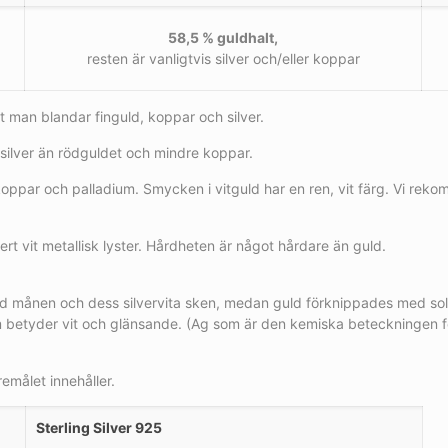
58,5 % guldhalt,
resten är vanligtvis silver och/eller koppar
 man blandar finguld, koppar och silver.
silver än rödguldet och mindre koppar.
 koppar och palladium. Smycken i vitguld har en ren, vit färg. Vi rek
ert vit metallisk lyster. Hårdheten är något hårdare än guld.
ed månen och dess silvervita sken, medan guld förknippades med sole
m betyder vit och glänsande. (Ag som är den kemiska beteckningen f
emålet innehåller.
Sterling Silver 925