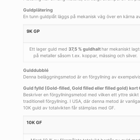
Guldplätering
En tunn guldplåt läggs på mekanisk väg över en kärna av t
9K GP
Ett lager guld med
37,5 % guldhalt
har mekaniskt lagt
på metaller såsom t.ex. koppar, mässing och silver.
Gulddubblé
Denna beläggningsmetod är en förgyllning av exempelvis e
Guld fylld (Gold-filled
, Gold filled eller filled gold) kort
Beskriver en förgyllningsmetod med vilken ett yttre skikt
traditionell förgyllning. I USA, där denna metod är vanli
10K guld av totalvikten får stämplas med GF.
10K GF