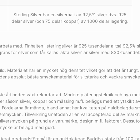
Sterling Silver har en silverhalt av 92,5% silver dvs. 925
delar silver (och 75 delar koppar) av 1000 delar legering.
arbeta med. Finhalten i sterlingsilver är 925 tusendelar alltså 92,5% si
ns för silver som får kallas 'äkta silver' är silver med 830-tusendel
guld. Materialet har en mycket hög densitet vilket gör att det är tung
ldens absolut bästa smyckematerial för slitstarka och vackra smycken
årtionden växt rekordartad. Modern pläteringsteknik och nya metode
er såsom silver, koppar och mässing m.fl. beläggs med ett ytskikt av
r. Fördelarna är många, bland annat har kvaliteten på guldbelagda s
lversmycken. Tillverkningsmetoden är en väl accepterad del av markn
ilversmycken på grund av varumärke, design m.fl. faktorer. Dessutom
 smycke är belagd med guld.
 pläterat prydnadsföremål är en guldpläterad Buddha-staty från 100-tal