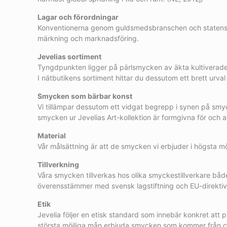
Lagar och förordningar
Konventionerna genom guldsmedsbranschen och statens för
märkning och marknadsföring.
Jevelias sortiment
Tyngdpunkten ligger på pärlsmycken av äkta kultiverade 
I nätbutikens sortiment hittar du dessutom ett brett urv
Smycken som bärbar konst
Vi tillämpar dessutom ett vidgat begrepp i synen på smyc
smycken ur Jevelias Art-kollektion är formgivna för och 
Material
Vår målsättning är att de smycken vi erbjuder i högsta möj
Tillverkning
Våra smycken tillverkas hos olika smyckestillverkare både
överensstämmer med svensk lagstiftning och EU-direktiv
Etik
Jevelia följer en etisk standard som innebär konkret att p
största möjliga mån erbjuda smycken som kommer från cer