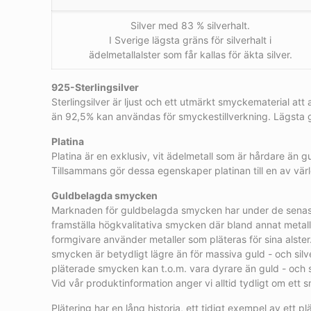
Silver med 83 % silverhalt.
I Sverige lägsta gräns för silverhalt i
ädelmetallalster som får kallas för äkta silver.
925-Sterlingsilver
Sterlingsilver är ljust och ett utmärkt smyckematerial att 
än 92,5% kan användas för smyckestillverkning. Lägsta grä
Platina
Platina är en exklusiv, vit ädelmetall som är hårdare än 
Tillsammans gör dessa egenskaper platinan till en av vär
Guldbelagda smycken
Marknaden för guldbelagda smycken har under de senaste 
framställa högkvalitativa smycken där bland annat metall
formgivare använder metaller som pläteras för sina alste
smycken är betydligt lägre än för massiva guld - och si
pläterade smycken kan t.o.m. vara dyrare än guld - och s
Vid vår produktinformation anger vi alltid tydligt om ett
Plätering har en lång historia, ett tidigt exempel av ett