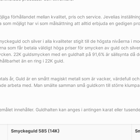
öjliga förhållandet mellan kvalitet, pris och service. Jevelias inställ
a som möjligt har vi som målsättning att alltid erbjuda en gedigen pr
guld och silver i alla kvaliteter stigit till de högsta nivåerna i mod
na som får betala väldigt höga priser för smycken av guld och silver
mycken. 22K guldsmycken med en guldhalt på 91,6% är sällsynta då de
ållbarhet än en ring i 22K guld.
tals år, Guld är en smått magiskt metall som är vacker, värdefull och
ade arbeta med. Man smälte samman små guldkorn till större klumpar 
ålet innehåller. Guldhalten kan anges i antingen karat eller tusend
Smyckeguld 585 (14K)
Sm