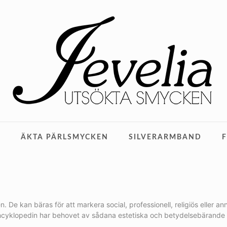
M
ÄKTA PÄRLSMYCKEN
SILVERARMBAND
 kan bäras för att markera social, professionell, religiös eller annan
lencyklopedin har behovet av sådana estetiska och betydelsebärande