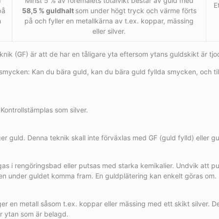
d
Minst 5 % av föremålets totalvikt består av guld med
E
på
58,5 % guldhalt
som under högt tryck och värme förts
h
på och fyller en metallkärna av t.ex. koppar, mässing
eller silver.
k (GF) är att de har en tåligare yta eftersom ytans guldskikt är tjo
lda smycken: Kan du bära guld, kan du bära guld fyllda smycken, och
Kontrollstämplas som silver.
ger guld. Denna teknik skall inte förväxlas med GF (guld fylld) eller
ggas i rengöringsbad eller putsas med starka kemikalier. Undvik att
len under guldet komma fram. En guldplätering kan enkelt göras om.
r en metall såsom t.ex. koppar eller mässing med ett skikt silver. D
är ytan som är belagd.