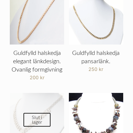
Guldfylld halskedja
Guldfylld halskedja
elegant länkdesign.
pansarlänk.
250
kr
Ovanlig formgivning
200
kr
Slut i
lager