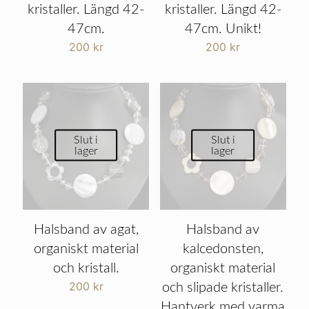
kristaller. Längd 42-
kristaller. Längd 42-
47cm.
47cm. Unikt!
200
kr
200
kr
Slut i
Slut i
lager
lager
Halsband av agat,
Halsband av
organiskt material
kalcedonsten,
och kristall.
organiskt material
200
kr
och slipade kristaller.
Hantverk med varma