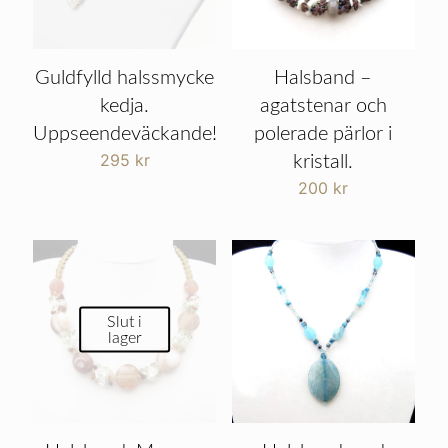
Guldfylld halssmycke
Halsband –
kedja.
agatstenar och
Uppseendeväckande!
polerade pärlor i
295
kr
kristall.
200
kr
Slut i
lager