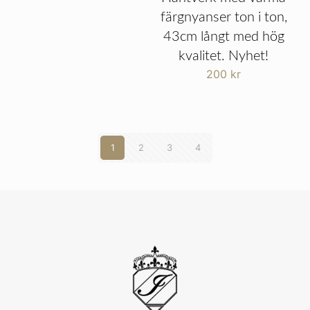
färgnyanser ton i ton,
43cm långt med hög
kvalitet. Nyhet!
200
kr
1
2
3
4