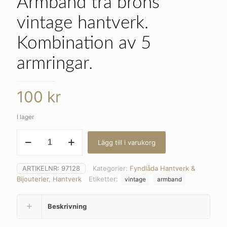
Armband trä brons
vintage hantverk.
Kombination av 5
armringar.
100
kr
I lager
Armband
Lägg till i varukorg
trä
brons
vintage
ARTIKELNR:
97128
Kategorier:
Fyndlåda Hantverk &
hantverk.
Bijouterier
,
Hantverk
Etiketter:
vintage
armband
Kombination
av
5
Beskrivning
armringar.
mängd