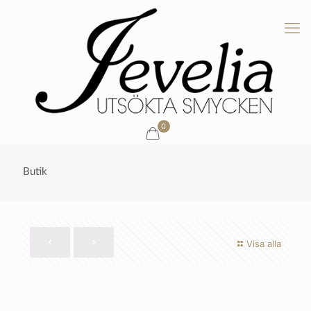
0
Butik
Visa alla