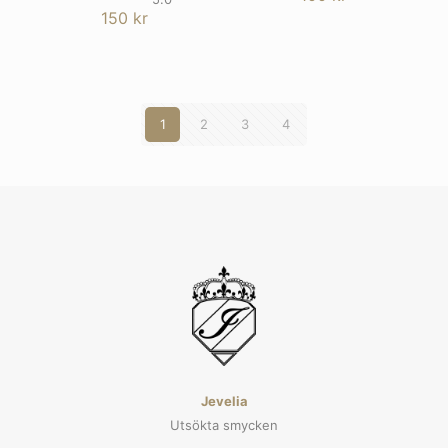
Betygsatt
150
kr
5
av 5
1
2
3
4
Jevelia
Utsökta smycken