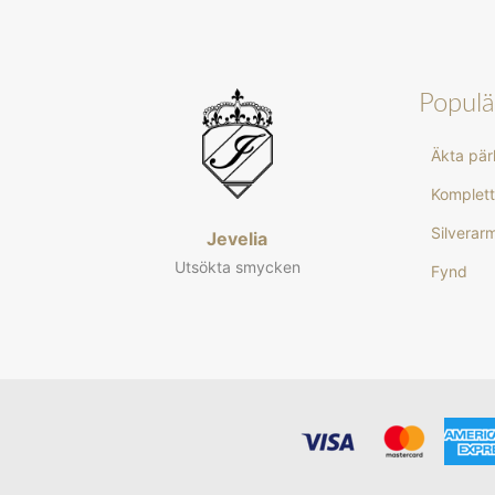
Populä
Äkta pä
Komplett
Silvera
Jevelia
Utsökta smycken
Fynd