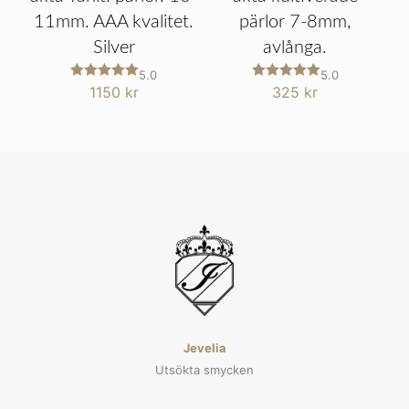
11mm. AAA kvalitet.
pärlor 7-8mm,
Silver
avlånga.
5.0
5.0
Betygsatt
Betygsatt
1150
kr
325
kr
5
5
av 5
av 5
Jevelia
Utsökta smycken