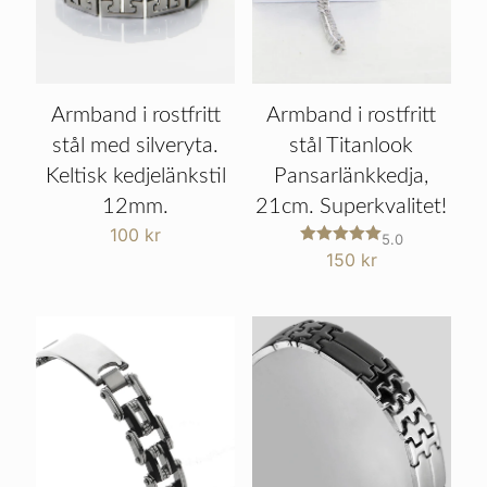
Armband i rostfritt
Armband i rostfritt
stål med silveryta.
stål Titanlook
Keltisk kedjelänkstil
Pansarlänkkedja,
12mm.
21cm. Superkvalitet!
100
kr
5.0
Betygsatt
150
kr
5
av 5