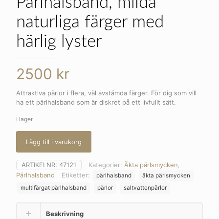
Pärlhalsband, milda
naturliga färger med
härlig lyster
2500
kr
Attraktiva pärlor i flera, väl avstämda färger. För dig som vill
ha ett pärlhalsband som är diskret på ett livfullt sätt.
I lager
Lägg till i varukorg
ARTIKELNR:
47121
Kategorier:
Äkta pärlsmycken
,
Pärlhalsband
Etiketter:
pärlhalsband
äkta pärlsmycken
multifärgat pärlhalsband
pärlor
saltvattenpärlor
Beskrivning